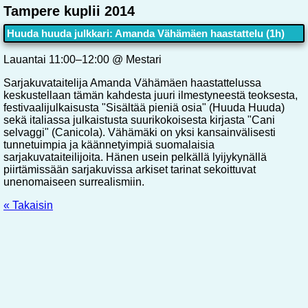
Tampere kuplii 2014
Huuda huuda julkkari: Amanda Vähämäen haastattelu (1h)
Lauantai 11:00–12:00 @ Mestari
Sarjakuvataitelija Amanda Vähämäen haastattelussa
keskustellaan tämän kahdesta juuri ilmestyneestä teoksesta,
festivaalijulkaisusta "Sisältää pieniä osia" (Huuda Huuda)
sekä italiassa julkaistusta suurikokoisesta kirjasta "Cani
selvaggi" (Canicola). Vähämäki on yksi kansainvälisesti
tunnetuimpia ja käännetyimpiä suomalaisia
sarjakuvataiteilijoita. Hänen usein pelkällä lyijykynällä
piirtämissään sarjakuvissa arkiset tarinat sekoittuvat
unenomaiseen surrealismiin.
« Takaisin